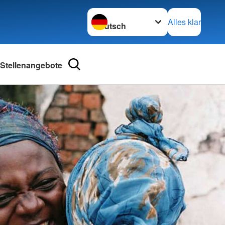
Sprache wechseln zu
Alles klar
Stellenangebote
Weiterbildung
Beratungszentrum
 Informationen
Schuldnerberatung
Schwangeren- und
Familienberatung
 für den
einerwerb
Betreuung von Flüchtlingen
 Fortbildung
Eingliederung statt Ausgrenzung
im Norden der Oberlausitz
 bei Kindernotfällen
sbildung
Kinder- und Jugendhilfe
Sozialpädagogische Familienhilfe