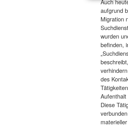
Auch heute
aufgrund b
Migration 
Suchdienst
wurden und
befinden, 
„Suchdienst
beschreibt
verhindern
des Kontak
Tätigkeite
Aufenthalt
Diese Täti
verbunden s
materieller