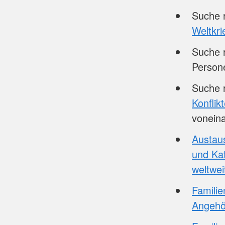
Suche 
Weltkri
Suche 
Person
Suche 
Konflik
vonein
Austaus
und Kat
weltwei
Famili
Angehö