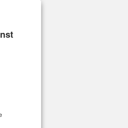
nst
e