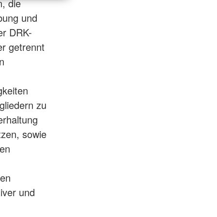
, die
ibung und
Der DRK-
er getrennt
n
gkeiten
gliedern zu
erhaltung
tzen, sowie
den
gen
tiver und