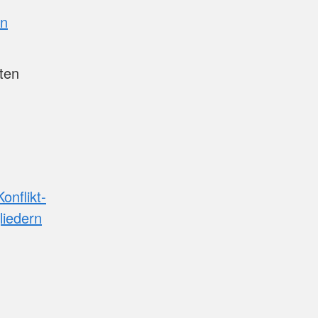
en
ten
onflikt-
liedern