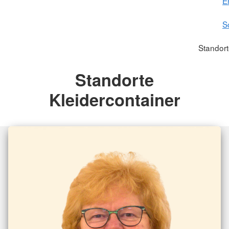
E
S
Standort
Standorte
Kleidercontainer