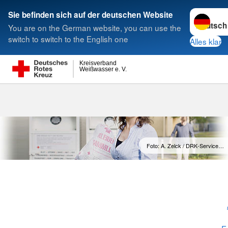
Sprache w
Sie befinden sich auf der deutschen Website
You are on the German website, you can use the
Suche
switch to switch to the English one
Alles klar
Kreisverband
Weißwasser e. V.
Foto: A. Zelck / DRK-Service…