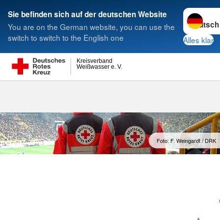
Sprache w
Sie befinden sich auf der deutschen Website
You are on the German website, you can use the
Suche
switch to switch to the English one
Alles klar
Kreisverband
Weißwasser e. V.
Sanitätsausb
Foto: F. Weingardt / DRK