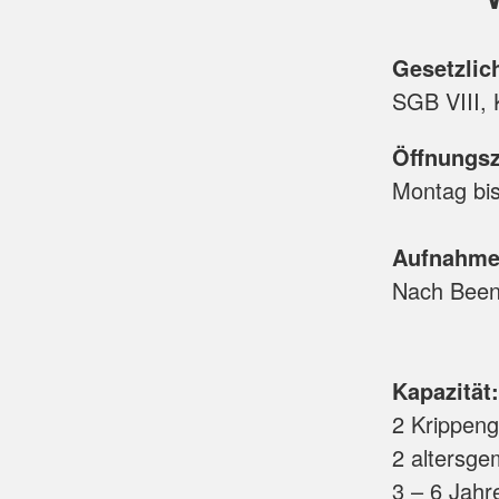
Gesetzlic
SGB VIII,
Öffnungsz
Montag bis
Aufnahm
Nach Beend
Kapazität:
2 Krippeng
2 altersge
3 – 6 Jahr