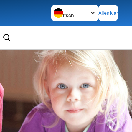
Sprache wechseln zu
Alles klar
Weiterbildung
Beratungszentrum
 Informationen
Schuldnerberatung
Schwangeren- und
Familienberatung
 für den
einerwerb
Betreuung von Flüchtlingen
 Fortbildung
Eingliederung statt Ausgrenzung
im Norden der Oberlausitz
 bei Kindernotfällen
sbildung
Kinder- und Jugendhilfe
Sozialpädagogische Familienhilfe