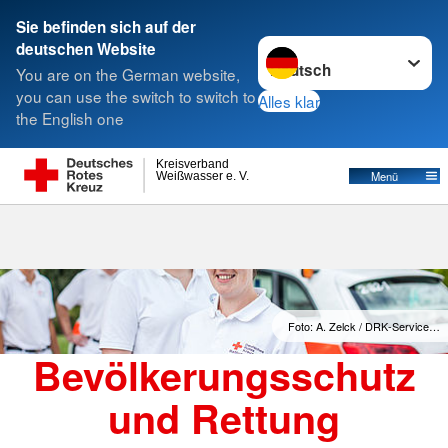
Sie befinden sich auf der
Sprache wechseln zu
deutschen Website
Suche
You are on the German website,
you can use the switch to switch to
Alles klar
the English one
Kreisverband
Menü
Weißwasser e. V.
Foto: A. Zelck / DRK-Service…
Bevölkerungsschutz
und Rettung