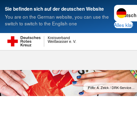
Sprache w
Sie befinden sich auf der deutschen Website
You are on the German website, you can use the
Suche
switch to switch to the English one
Alles klar
Kreisverband
Weißwasser e. V.
Foto: A. Zelck / DRK-Service…