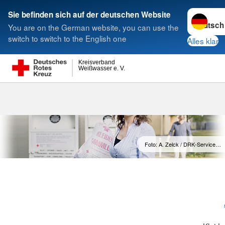
Sprache w
Sie befinden sich auf der deutschen Website
You are on the German website, you can use the
Suche
switch to switch to the English one
Alles klar
Kreisverband
Weißwasser e. V.
Foto: A. Zelck / DRK-Service…