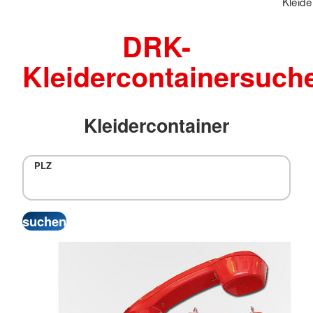
Kleide
DRK-
Kleidercontainersuch
Kleidercontainer
PLZ