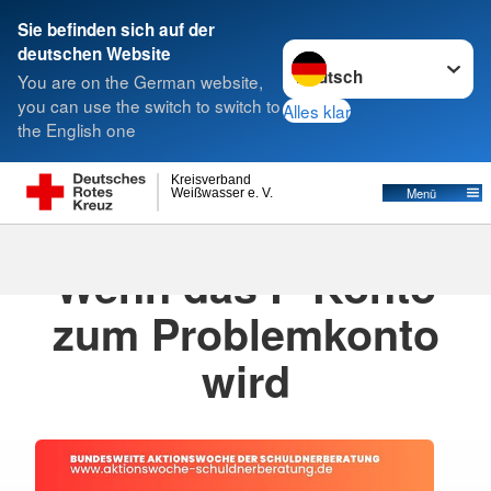
Sie befinden sich auf der
Sprache wechseln zu
deutschen Website
Suche
You are on the German website,
you can use the switch to switch to
Alles klar
the English one
Kreisverband
Menü
Weißwasser e. V.
11.06.2026
Wenn das P-Konto
zum Problemkonto
wird